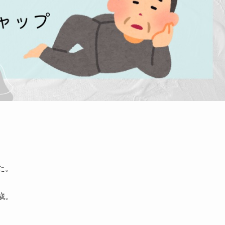
た。
歳。