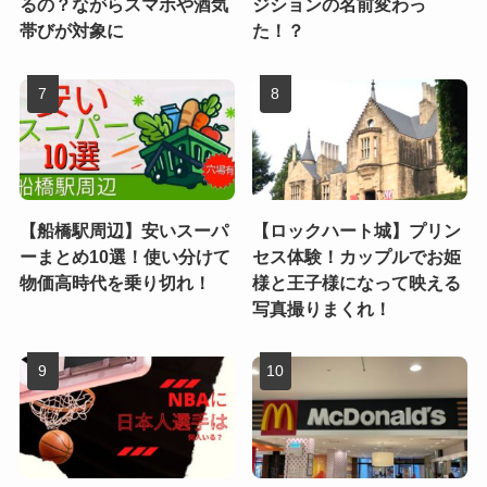
るの？ながらスマホや酒気
ジションの名前変わっ
帯びが対象に
た！？
【船橋駅周辺】安いスーパ
【ロックハート城】プリン
ーまとめ10選！使い分けて
セス体験！カップルでお姫
物価高時代を乗り切れ！
様と王子様になって映える
写真撮りまくれ！