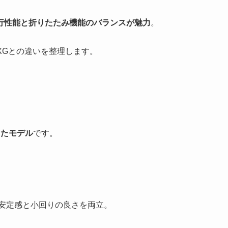
行性能と折りたたみ機能のバランスが魅力
。
 XGとの違いを整理します。
したモデル
です。
、安定感と小回りの良さを両立。