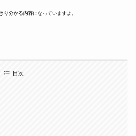
きり分かる内容
になっていますよ。
目次
徴