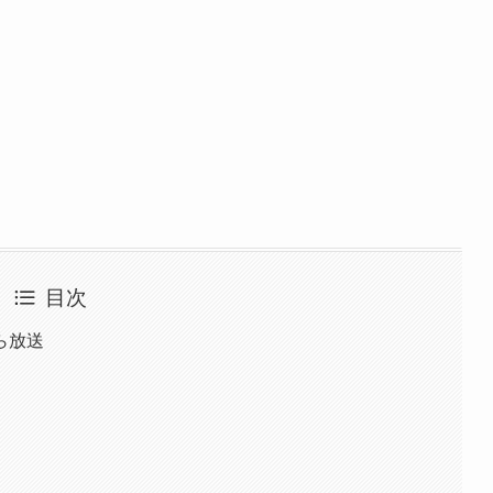
目次
ら放送